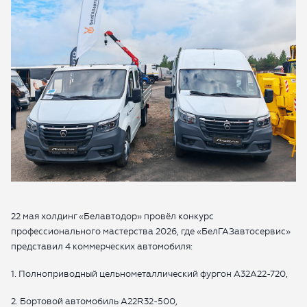
ОТПРАВИТЬ
Какой автомобиль рассматриваете
22 мая холдинг «Белавтодор» провёл конкурс
Согласие на обработку данных
профессионального мастерства 2026, где «БелГАЗавтосервис»
Настоящим я подтверждаю свое ознакомление и
представил 4 коммерческих автомобиля:
согласие с
Правилами пользования сайтом
, а также
1. Полноприводный цельнометаллический фургон А32А22-720,
согласие на сбор, обработку, хранение и
предоставление моих персональных данных, и
2. Бортовой автомобиль А22R32-500,
получение рекламы.