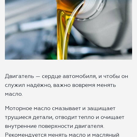
ОТПРАВИТЬ
Какой автомобиль рассматриваете
Двигатель — сердце автомобиля, и чтобы он
служил надёжно, важно вовремя менять
масло.
Согласие на обработку данных
Моторное масло смазывает и защищает
Настоящим я подтверждаю свое ознакомление и
согласие с
Правилами пользования сайтом
, а также
трущиеся детали, отводит тепло и очищает
согласие на сбор, обработку, хранение и
внутренние поверхности двигателя.
предоставление моих персональных данных, и
Рекомендуется менять масло и масляный
получение рекламы.