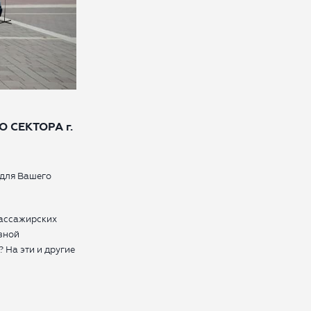
 СЕКТОРА г.
 для Вашего
пассажирских
озной
 На эти и другие