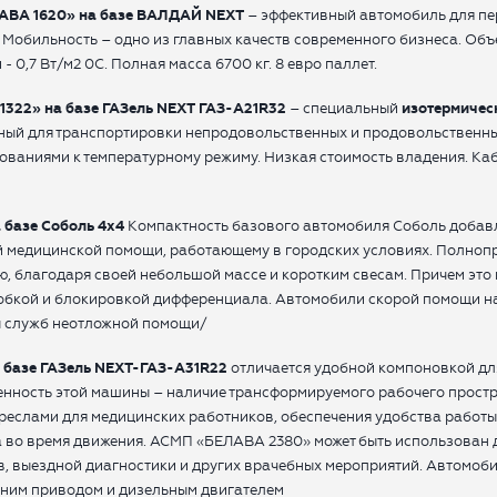
АВА 1620» на базе ВАЛДАЙ NEXT
– эффективный автомобиль для пе
 Мобильность – одно из главных качеств современного бизнеса. Объе
 0,7 Вт/м2 0С. Полная масса 6700 кг. 8 евро паллет.
322» на базе ГАЗель NEXT
ГАЗ-
A21
R32
– специальный
изотермичес
ный для транспортировки непродовольственных и продовольственны
ованиями к температурному режиму. Низкая стоимость владения. Каб
 базе Соболь 4х4
Компактность базового автомобиля Соболь добав
 медицинской помощи, работающему в городских условиях. Полноп
, благодаря своей небольшой массе и коротким свесам. Причем эт
робкой и блокировкой дифференциала. Автомобили скорой помощи н
ы служб неотложной помощи/
 базе ГАЗель NEXT-ГАЗ-A31R22
отличается удобной компоновкой дл
енность этой машины – наличие трансформируемого рабочего простр
еслами для медицинских работников, обеспечения удобства работы
 во время движения. АСМП «БЕЛАВА 2380» может быть использован 
, выездной диагностики и других врачебных мероприятий. Автомоб
дним приводом и дизельным двигателем