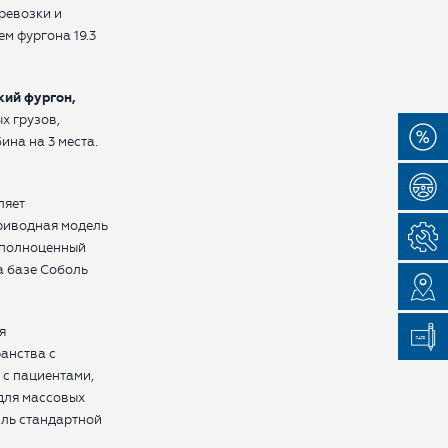
ревозки и
м фургона 19.3
кий фургон,
х грузов,
ина на 3 места.
ляет
риводная модель
о полноценный
а базе Соболь
я
анства с
 с пациентами,
для массовых
иль стандартной