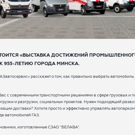
согласие с
Правилами пользования сайтом
, а также
согласие на сбор, обработку, хранение и
предоставление моих персональных данных, и
получение рекламы.
ОТПРАВИТЬ ЗАЯВКУ
 СОСТОИТСЯ «ВЫСТАВКА ДОСТИЖЕНИЙ ПРОМЫШЛЕННОГО
К 955-ЛЕТИЮ ГОРОДА МИНСКА.
АЗавтосервис» расскажет о том, как правильно выбрать автомобиль
Вас с современными транспортными решениями в сфере грузовых и 
погрузки и разгрузки, социальных проектов. Нужен подходящий разв
зации доставки? Хотите просто и эффективно управлять автопарком?
де автомобилей ГАЗ.
 новинки, изготовленные СЗАО "БЕЛАВА".