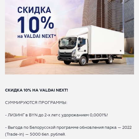
ОТПРАВИТЬ
Какой автомобиль рассматриваете
СКИДКА 10% НА VALDAI NEXT!
Согласие на обработку данных
СУММИРУЮТСЯ ПРОГРАММЫ:
Настоящим я подтверждаю свое ознакомление и
- ЛИЗИНГ в BYN до 2-х лет с удорожанием 0,0001%!
согласие с
Правилами пользования сайтом
, а также
согласие на сбор, обработку, хранение и
- Выгода по Белорусской программе обновления парка — 2022
предоставление моих персональных данных, и
(Trade-in) — 5000 бел. рублей.
получение рекламы.