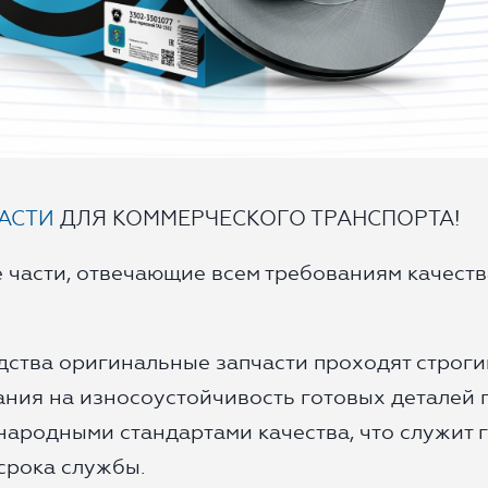
согласие с
Правилами пользования сайтом
, а также
согласие на сбор, обработку, хранение и
предоставление моих персональных данных, и
получение рекламы.
ОТПРАВИТЬ ЗАЯВКУ
АСТИ
ДЛЯ КОММЕРЧЕСКОГО ТРАНСПОРТА!
 части, отвечающие всем требованиям качеств
дства оригинальные запчасти проходят строги
тания на износоустойчивость готовых деталей
народными стандартами качества, что служит 
срока службы.