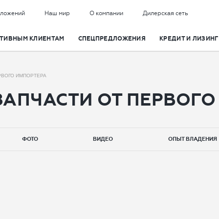
дложений
Наш мир
О компании
Дилерская сеть
ТИВНЫМ КЛИЕНТАМ
СПЕЦПРЕДЛОЖЕНИЯ
КРЕДИТ И ЛИЗИНГ
Заказать обратный звонок
Получить индивидуальное
предложение
РВОГО ИМПОРТЕРА
АПЧАСТИ ОТ ПЕРВОГО
Имя
Имя
ФОТО
ВИДЕО
ОПЫТ ВЛАДЕНИЯ
Телефон
Телефон
Согласие на обработку данных
Email
Настоящим я подтверждаю свое ознакомление и
согласие с
Правилами пользования сайтом
, а также