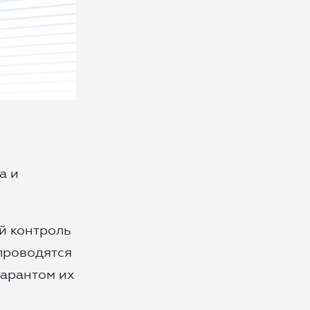
а и
й контроль
 проводятся
гарантом их