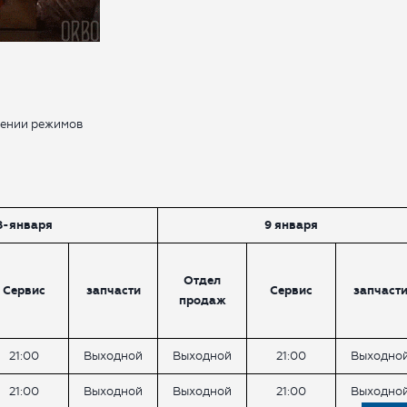
нении режимов
8-января
9 января
Отдел
Сервис
запчасти
Сервис
запчаст
продаж
21:00
Выходной
Выходной
21:00
Выходно
21:00
Выходной
Выходной
21:00
Выходно