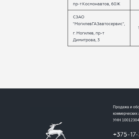
пр-т Космонавтов, 60Ж
СЗАО
"МогилевГАЗав
тосервис",
г. Могилев, пр-т
Димитрова, 3
Продажа и об
коммерческих
УНН 1001230
+375-17