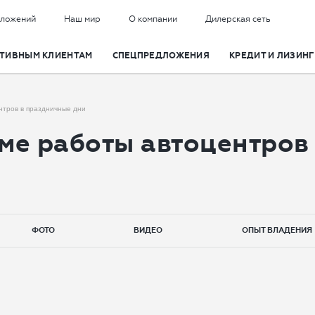
дложений
Наш мир
О компании
Дилерская сеть
ТИВНЫМ КЛИЕНТАМ
СПЕЦПРЕДЛОЖЕНИЯ
КРЕДИТ И ЛИЗИНГ
Заказать обратный звонок
Получить индивидуальное
предложение
нтров в праздничные дни
ме работы автоцентров
Имя
Имя
Телефон
Телефон
ФОТО
ВИДЕО
ОПЫТ ВЛАДЕНИЯ
Согласие на обработку данных
Email
Настоящим я подтверждаю свое ознакомление и
согласие с
Правилами пользования сайтом
, а также