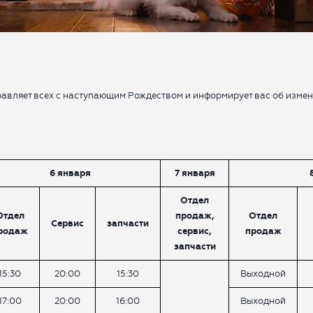
согласие с
Правилами пользования сайтом
, а также
согласие на сбор, обработку, хранение и
предоставление моих персональных данных, и
получение рекламы.
!
равляет всех с наступающим Рождеством и информирует вас об изме
ОТПРАВИТЬ ЗАЯВКУ
6 января
7 января
Отдел
Отдел
продаж,
Отдел
Сервис
запчасти
родаж
сервис,
продаж
запчасти
15:30
20:00
15:30
Выходной
17:00
20:00
16:00
Выходной