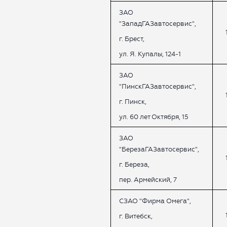
ЗАО
"ЗападГАЗавтосервис",
г. Брест,
ул. Я. Купалы, 124-1
ЗАО
"ПинскГАЗавтосервис",
г. Пинск,
ул. 60 лет Октября, 15
ЗАО
"БерезаГАЗавтосервис",
г. Береза,
пер. Армейский, 7
СЗАО "Фирма Омега",
г. Витебск,