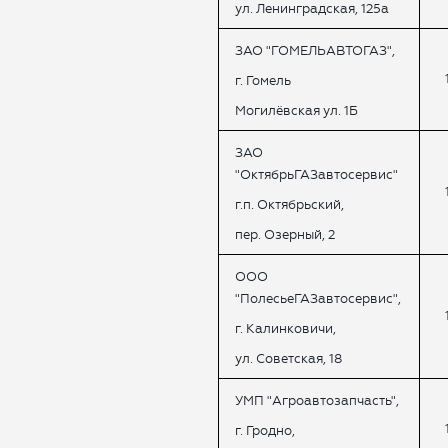
ул. Ленинградская, 125а
ЗАО "ГОМЕЛЬАВТОГАЗ",
г. Гомель
Могилёвская ул. 1Б
ЗАО
"ОктябрьГАЗавтосервис"
г.п. Октябрьский,
пер. Озерный, 2
ООО
"ПолесьеГАЗавтосервис",
г. Калинковичи,
ул. Советская, 18
УМП "Агроавтозапчасть",
г. Гродно,