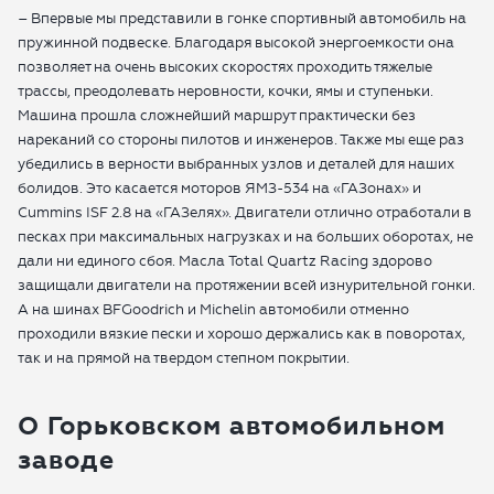
– Впервые мы представили в гонке спортивный автомобиль на
пружинной подвеске. Благодаря высокой энергоемкости она
позволяет на очень высоких скоростях проходить тяжелые
трассы, преодолевать неровности, кочки, ямы и ступеньки.
Машина прошла сложнейший маршрут практически без
нареканий со стороны пилотов и инженеров. Также мы еще раз
убедились в верности выбранных узлов и деталей для наших
болидов. Это касается моторов ЯМЗ-534 на «ГАЗонах» и
Cummins ISF 2.8 на «ГАЗелях». Двигатели отлично отработали в
песках при максимальных нагрузках и на больших оборотах, не
дали ни единого сбоя. Масла Total Quartz Racing здорово
защищали двигатели на протяжении всей изнурительной гонки.
А на шинах BFGoodrich и Michelin автомобили отменно
проходили вязкие пески и хорошо держались как в поворотах,
так и на прямой на твердом степном покрытии.
О Горьковском автомобильном
заводе