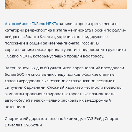
ОТПРАВИТЬ ЗАЯВКУ
Автомобили «ГАЗель NEXT»
заняли второе и третье места в
категории рейд-спорт на II этапе Чемпионата России по ралли-
рейдам – «Золото Кагана», укрепив свое лидирующее
положение в общем зачете Чемпионата России. В
соревнованиях также приняли участие внедорожные грузовики
«Садко NEXT», которые успешно прошли всю трассу.
За три гоночных дня 60 участников соревнований преодолели
более 500 км спортивных спецучастков. Жесткие степные
трассы чередовались с мягкими астраханскими песками и
сыпучими барханами. Сложный характер местности позволил
экипажам продемонстрировать скоростные возможности
автомобилей и максимально раскрыть их внедорожный
потенциал.
Спортивный директор гоночной команды «ГАЗ Рейд Спорт»
Вячеслав Субботин: