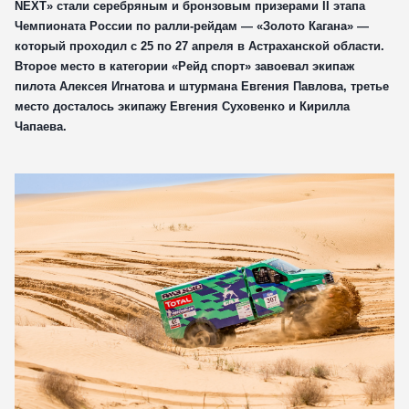
NEXT» стали серебряным и бронзовым призерами II этапа
Чемпионата России по ралли-рейдам — «Золото Кагана» —
который проходил с 25 по 27 апреля в Астраханской области.
ОТПРАВИТЬ
Второе место в категории «Рейд спорт» завоевал экипаж
Какой автомобиль рассматриваете
пилота Алексея Игнатова и штурмана Евгения Павлова, третье
место досталось экипажу Евгения Суховенко и Кирилла
Чапаева.
Согласие на обработку данных
Настоящим я подтверждаю свое ознакомление и
согласие с
Правилами пользования сайтом
, а также
согласие на сбор, обработку, хранение и
предоставление моих персональных данных, и
получение рекламы.