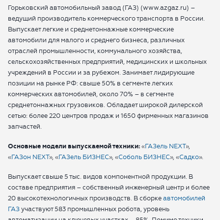
Горьковский автомобильный завод (ГАЗ) (www.azgaz.ru) –
ведущий производитель коммерческого транспорта в России.
Выпускает легкие и среднетоннажные коммерческие
автомобили для малого и среднего бизнеса, различных
отраслей промышленности, коммунального хозяйства,
сельскохозяйственных предприятий, медицинских и школьных
учреждений в России и за рубежом. Занимает лидирующие
позиции на рынке РФ: свыше 50% в сегменте легких
коммерческих автомобилей, около 70% – в сегменте
среднетоннажных грузовиков. Обладает широкой дилерской
сетью: более 220 центров продаж и 1650 фирменных магазинов
запчастей.
Основные модели выпускаемой техники:
«
ГАЗель NEXT
»,
«
ГАЗон NEXT
», «
ГАЗель БИЗНЕС
», «
Соболь БИЗНЕС
», «
Садко
».
Выпускает свыше 5 тыс. видов компонентной продукции. В
составе предприятия – собственный инженерный центр и более
20 высокотехнологичных производств. В сборке
автомобилей
ГАЗ
участвуют 583 промышленных робота, уровень
автоматизации на ключевых участках – 85%. Помимо техники