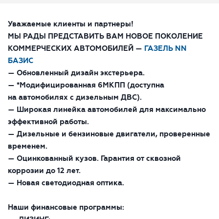
Уважаемые клиенты и партнеры!
ОТПРАВИТЬ
МЫ РАДЫ ПРЕДСТАВИТЬ ВАМ НОВОЕ ПОКОЛЕНИЕ
Какой автомобиль рассматриваете
КОММЕРЧЕСКИХ АВТОМОБИЛЕЙ —
ГАЗЕЛЬ NN
БАЗИС
— Обновленный дизайн экстерьера.
— *Модифицированная 6МКПП (доступна
на автомобилях с дизельным ДВС).
— Широкая линейка автомобилей для максимально
эффективной работы.
— Дизельные и бензиновые двигатели, проверенные
временем.
— Оцинкованный кузов. Гарантия от сквозной
Согласие на обработку данных
коррозии до 12 лет.
Настоящим я подтверждаю свое ознакомление и
— Новая светодиодная оптика.
согласие с
Правилами пользования сайтом
, а также
согласие на сбор, обработку, хранение и
предоставление моих персональных данных, и
Наши финансовые программы:
получение рекламы.