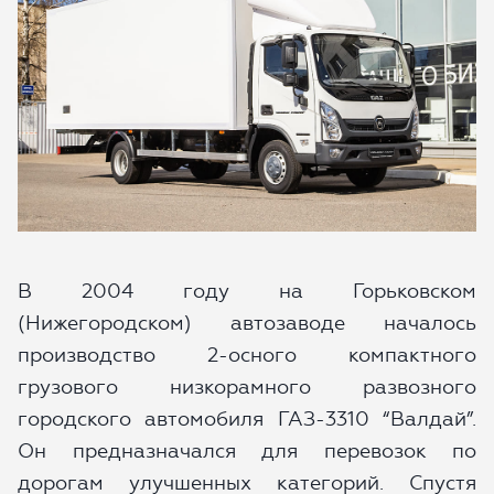
ОТПРАВИТЬ
Какой автомобиль рассматриваете
В 2004 году на Горьковском
(Нижегородском) автозаводе началось
производство 2-осного компактного
Согласие на обработку данных
грузового низкорамного развозного
Настоящим я подтверждаю свое ознакомление и
согласие с
Правилами пользования сайтом
, а также
городского автомобиля ГАЗ-3310 “Валдай”.
согласие на сбор, обработку, хранение и
Он предназначался для перевозок по
предоставление моих персональных данных, и
дорогам улучшенных категорий. Спустя
получение рекламы.